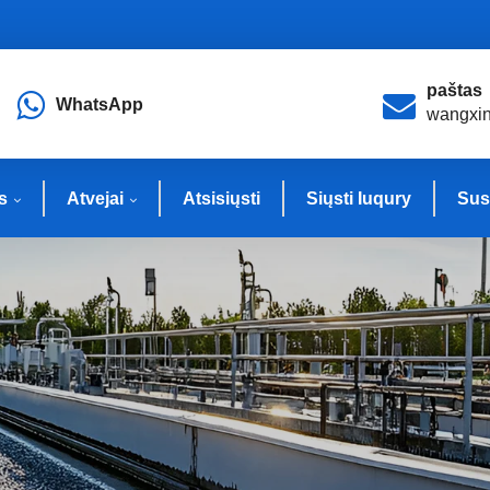
paštas
WhatsApp
wangxi
s
Atvejai
Atsisiųsti
Siųsti Iuqury
Sus