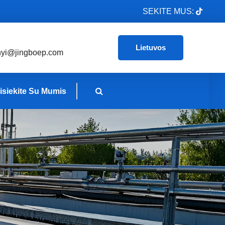
SEKITE MUS:
Lietuvos
nyi@jingboep.com
isiekite Su Mumis