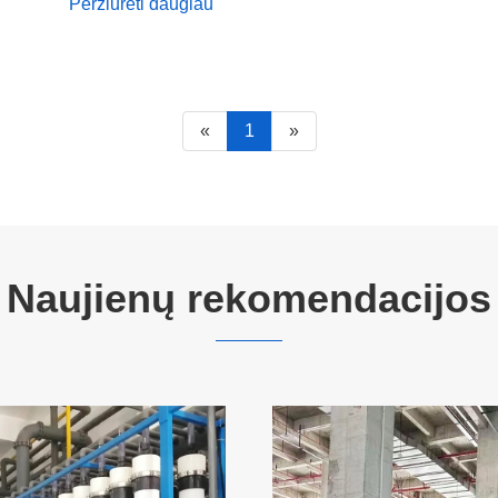
Peržiūrėti daugiau
«
1
»
Naujienų rekomendacijos