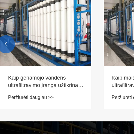

Kaip maisto pramonei skirta
Kaip prižiū
ultrafiltravimo įranga paverčia
atvirkšti
šiuolaikinį maisto perdirbimą?
vandens 
Peržiūrėti daugiau >>
Peržiūrėti