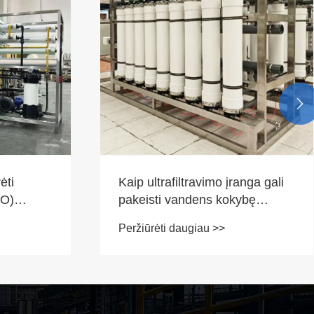

nga gali
Dėl ko farmacinės klasės gryno
ybę
vandens atvirkštinio osmoso
įranga yra būtina šiuolaikinei
Peržiūrėti daugiau >>
vaistų gamybai?