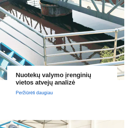
Nuotekų valymo įrenginių
vietos atvejų analizė
Peržiūrėti daugiau