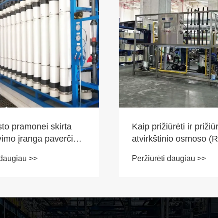
rėti ir prižiūrėti
Kaip ultrafiltravimo įra
nio osmoso (RO)
pakeisti vandens kok
valymo įrangą?
gėlėms auginti
 daugiau >>
Peržiūrėti daugiau >>