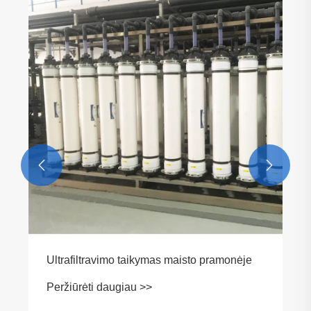
Atvirkštinio osmoso gryno vandens įrangos
veikimo principas
Peržiūrėti daugiau >>

