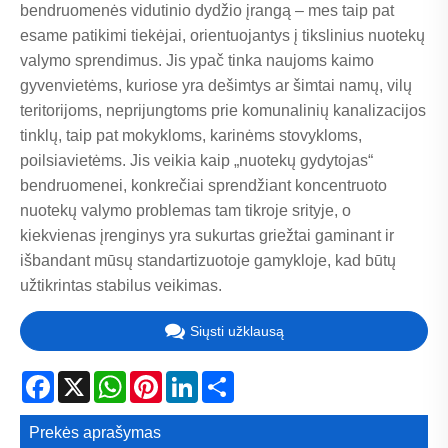
bendruomenės vidutinio dydžio įrangą – mes taip pat
esame patikimi tiekėjai, orientuojantys į tikslinius nuotekų
valymo sprendimus. Jis ypač tinka naujoms kaimo
gyvenvietėms, kuriose yra dešimtys ar šimtai namų, vilų
teritorijoms, neprijungtoms prie komunalinių kanalizacijos
tinklų, taip pat mokykloms, karinėms stovykloms,
poilsiavietėms. Jis veikia kaip „nuotekų gydytojas“
bendruomenei, konkrečiai sprendžiant koncentruoto
nuotekų valymo problemas tam tikroje srityje, o
kiekvienas įrenginys yra sukurtas griežtai gaminant ir
išbandant mūsų standartizuotoje gamykloje, kad būtų
užtikrintas stabilus veikimas.
Siųsti užklausą
Facebook
X
WhatsApp
Pinterest
LinkedIn
Share
Prekės aprašymas