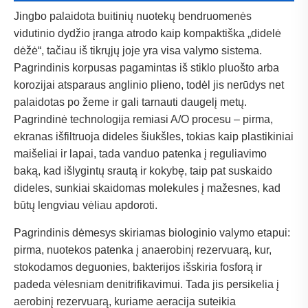
Jingbo palaidota buitinių nuotekų bendruomenės
vidutinio dydžio įranga atrodo kaip kompaktiška „didelė
dėžė“, tačiau iš tikrųjų joje yra visa valymo sistema.
Pagrindinis korpusas pagamintas iš stiklo pluošto arba
korozijai atsparaus anglinio plieno, todėl jis nerūdys net
palaidotas po žeme ir gali tarnauti daugelį metų.
Pagrindinė technologija remiasi A/O procesu – pirma,
ekranas išfiltruoja dideles šiukšles, tokias kaip plastikiniai
maišeliai ir lapai, tada vanduo patenka į reguliavimo
baką, kad išlygintų srautą ir kokybę, taip pat suskaido
dideles, sunkiai skaidomas molekules į mažesnes, kad
būtų lengviau vėliau apdoroti.
Pagrindinis dėmesys skiriamas biologinio valymo etapui:
pirma, nuotekos patenka į anaerobinį rezervuarą, kur,
stokodamos deguonies, bakterijos išskiria fosforą ir
padeda vėlesniam denitrifikavimui. Tada jis persikelia į
aerobinį rezervuarą, kuriame aeracija suteikia