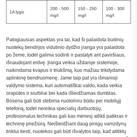
200 - 500
150 - 250
100 - 300
1A lygis
mg/l
mg/l
mg/l
Patogiausias aspektas yra tai, kad ši palaidota buitinių
nuotekų bendrijos vidutinio dydžio įranga yra palaidota
po žeme, todėl galima sodinti ir pastatyti ant paviršiaus,
išnaudojant erdvę. Įranga veikia uždaroje sistemoje,
naikindama kvapus ir triukšmą, kuo mažiau trikdydama
aplinkinę bendruomenę. Jame taip pat yra išmanioji
valdymo sistema, kuri automatiškai valdo, kada veikia
orapūtės ir siurbliai bei kada išleidžiamas dumblas.
Būsena gali būti stebima nuotoliniu būdu per mobilųjį
telefoną, todėl nereikia specialių darbuotojų;
profesionalus technikas gali kas mėnesį atlikti patikras ir
techninę priežiūrą. Neišleidžiant daug pinigų vamzdynų
tinklui tiesti, nuotekos gali būti išvalytos taip, kad atitiktų