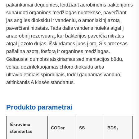
pakankamai deguonies, leidžiant aerobinėms bakterijoms
sunaudoti organines medžiagas nuotekose, paverčiant
jas anglies dioksidu ir vandeniu, o amoniakinį azotą
paverčiant nitratais. Tada dalis vandens nuteka atgal į
anaerobinį rezervuarą, kur bakterijos paverčia nitratus
atgal į azoto dujas, išskirdamos juos į orą. Šis procesas
pašalina azotą, fosforą ir organines medžiagas.
Galiausiai dumblas atskiriamas sedimentacijos būdu,
vėliau dezinfekuojamas chloro dioksidu arba
ultravioletiniais spinduliais, todėl gaunamas vanduo,
atitinkantis A klasės standartus.
Produkto parametrai
Iškrovimo
CODcr
SS
BDS₅
standartas