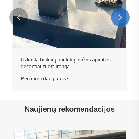


Užkasta buitinių nuotekų stambi
centralizuota valymo stotis
Peržiūrėti daugiau >>
Naujienų rekomendacijos