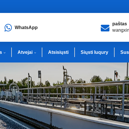
paštas
WhatsApp
wangxi
s
Atvejai
Atsisiųsti
Siųsti Iuqury
Sus