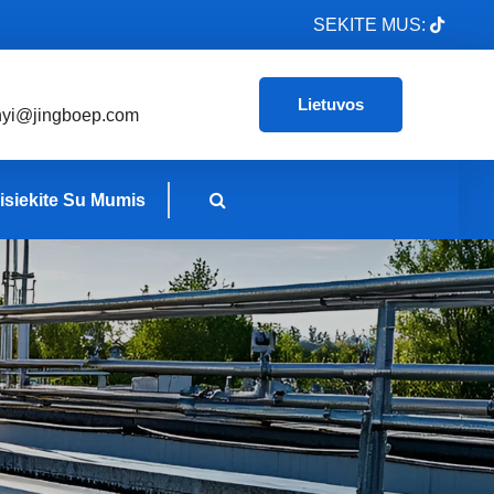
SEKITE MUS:
Lietuvos
nyi@jingboep.com
isiekite Su Mumis