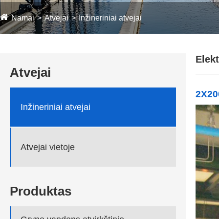
Namai
Atvejai
Inžineriniai atvejai
Elek
Atvejai
2X20
Inžineriniai atvejai
Atvejai vietoje
Produktas