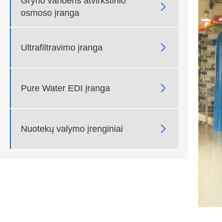
Gryno vandens atvirkštinio

osmoso įranga

Ultrafiltravimo įranga

Pure Water EDI įranga

Nuotekų valymo įrenginiai