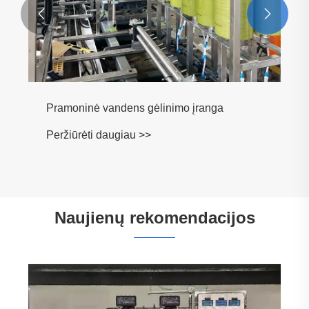


Ligoninės gryno vandens atvirkštinio
osmoso įranga
Peržiūrėti daugiau >>
Naujienų rekomendacijos
Kokie yra pramoninio lygio ultrafiltravimo