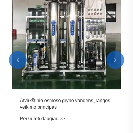
įrangos taikymo scenarijai?
Peržiūrėti daugiau >>

