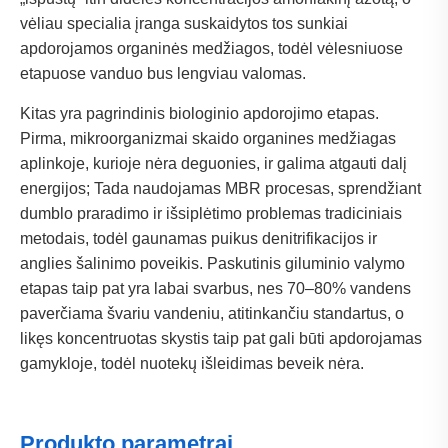
vėliau specialia įranga suskaidytos tos sunkiai
apdorojamos organinės medžiagos, todėl vėlesniuose
etapuose vanduo bus lengviau valomas.
Kitas yra pagrindinis biologinio apdorojimo etapas.
Pirma, mikroorganizmai skaido organines medžiagas
aplinkoje, kurioje nėra deguonies, ir galima atgauti dalį
energijos; Tada naudojamas MBR procesas, sprendžiant
dumblo praradimo ir išsiplėtimo problemas tradiciniais
metodais, todėl gaunamas puikus denitrifikacijos ir
anglies šalinimo poveikis. Paskutinis giluminio valymo
etapas taip pat yra labai svarbus, nes 70–80% vandens
paverčiama švariu vandeniu, atitinkančiu standartus, o
likęs koncentruotas skystis taip pat gali būti apdorojamas
gamykloje, todėl nuotekų išleidimas beveik nėra.
Produkto parametrai