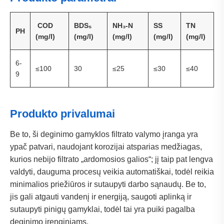
COD
BDS₅
NH₃-N
SS
TN
PH
(mg/l)
(mg/l)
(mg/l)
(mg/l)
(mg/l)
6-
≤100
30
≤25
≤30
≤40
9
Produkto privalumai
Be to, ši deginimo gamyklos filtrato valymo įranga yra
ypač patvari, naudojant korozijai atsparias medžiagas,
kurios nebijo filtrato „ardomosios galios“; jį taip pat lengva
valdyti, dauguma procesų veikia automatiškai, todėl reikia
minimalios priežiūros ir sutaupyti darbo sąnaudų. Be to,
jis gali atgauti vandenį ir energiją, saugoti aplinką ir
sutaupyti pinigų gamyklai, todėl tai yra puiki pagalba
deginimo įrenginiams.