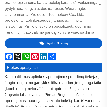
pramonėje žinoma kaip „nuotekų karalius“. Veiksmingai jį
gydyti nėra lengva užduotis. Tačiau Wuxi Jingbo
Environmental Protection Technology Co., Ltd.,
profesionali aplinkosaugos įrangos gamintoja,
įsišaknijusi Kinijoje, sukūrė specializuotą deginimo
įrenginių filtrato valymo įrangą, kuri yra ypač patikima.
Siųsti užklausą
Facebook
X
WhatsApp
Pinterest
LinkedIn
Share
Prekės aprašymas
Kaip patikimas aplinkos apdorojimo sprendimų tiekėjas,
Jingbo deginimo gamyklos filtrato apdorojimo įranga taiko
„kombinuotą metodą“ filtratui apdoroti, žingsnis po
žingsnio labai stabiliai. Pirmas žingsnis – išankstinis
apdorojimas, naudojant specialų bokštą, kad iš vandens
„išpūstų“ itin didelės koncentracijos amoniakinį azotą, o