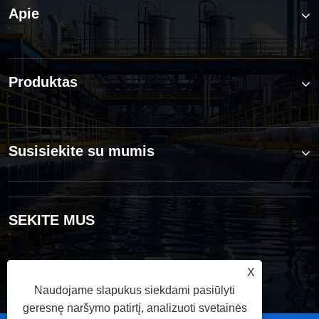
Apie
Produktas
Susisiekite su mumis
SEKITE MUS
X
Naudojame slapukus siekdami pasiūlyti
geresnę naršymo patirtį, analizuoti svetainės