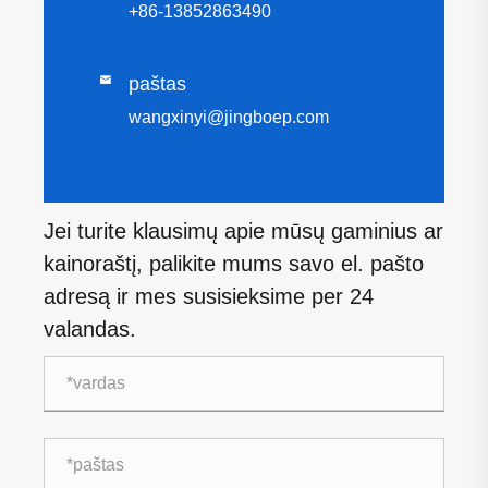
+86-13852863490

paštas
wangxinyi@jingboep.com
Jei turite klausimų apie mūsų gaminius ar
kainoraštį, palikite mums savo el. pašto
adresą ir mes susisieksime per 24
valandas.